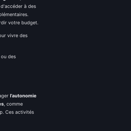
 d'accéder à des
plémentaires.
rdir votre budget.
pour vivre des
s ou des
rager
l’autonomie
es
, comme
. Ces activités