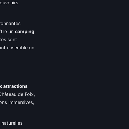
souvenirs
ironnantes.
ffre un
camping
tés sont
rant ensemble un
x attractions
 Château de Foix,
ions immersives,
 naturelles