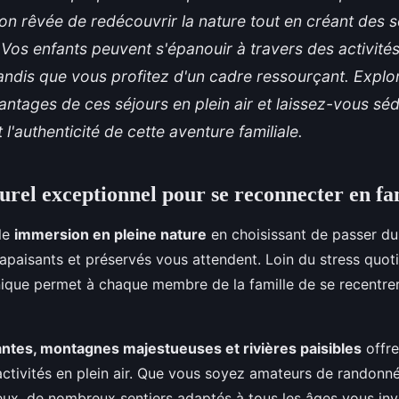
ion rêvée de redécouvrir la nature tout en créant des 
os enfants peuvent s'épanouir à travers des activités
andis que vous profitez d'un cadre ressourçant. Explo
tages de ces séjours en plein air et laissez-vous séd
t l'authenticité de cette aventure familiale.
urel exceptionnel pour se reconnecter en fa
ble
immersion en pleine nature
en choisissant de passer du
paisants et préservés vous attendent. Loin du stress quoti
ique permet à chaque membre de la famille de se recentrer
iantes, montagnes majestueuses et rivières paisibles
offre
activités en plein air. Que vous soyez amateurs de randonn
eux, de nombreux sentiers adaptés à tous les âges vous inv