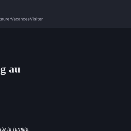
taurer
Vacances
Visiter
ng au
e la famille.