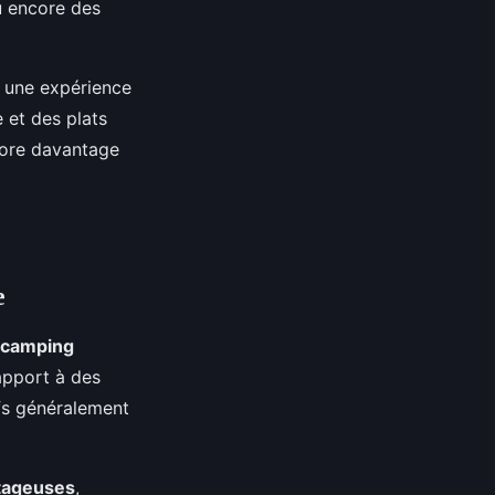
u encore des
, une expérience
 et des plats
core davantage
e
camping
apport à des
ifs généralement
ntageuses
,