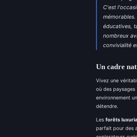
C'est l'occas
mémorables. V
éducatives, t
nombreux avan
convivialité e
Un cadre nat
Vivez une vérita
où des paysages a
environnement un
détendre.
Les
forêts luxur
parfait pour des 
explorateurs curi