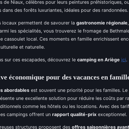
 de Niaux, célèbres pour leurs peintures préhistoriques, o
dans des forêts luxuriantes, idéales pour des randonnées.
s locaux permettent de savourer la
gastronomie régionale
armi les spécialités, vous trouverez le fromage de Bethmale
e cassoulet local. Ces moments en famille enrichissent en
lturelle et naturelle.
us sur ces escapades, découvrez le
camping en Ariège
ici
.
ive économique pour des vacances en famill
s abordables
est souvent une priorité pour les familles. Le
ésente une excellente solution pour réduire les coûts par r
itionnels comme les hôtels ou les locations. Avec des tar
 les campings offrent un
rapport qualité-prix
exceptionnel.
reuses structures proposent des
offres saisonnières ava