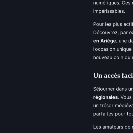
numériques. Ces m
impérissables.
Pour les plus act
Découvrez, par ex
en Ariège
, une d
l’occasion unique
nouveau coin du
Un accès faci
Séjourner dans u
régionales
. Vous
un trésor médiéva
parfaites pour tou
Les amateurs de na