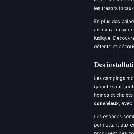
les trésors locaux
En plus des balad
animaux ou simple
ludique. Découvre
détente et décou
Des installat
Les campings mo
garantissant conf
homes et chalets
conviviaux
, avec
Les espaces commu
permettant aux en
proposent des zon