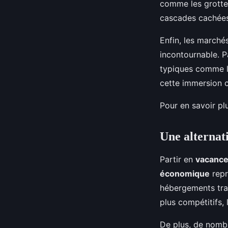
comme les grottes
cascades cachées 
Enfin, les marché
incontournable. P
typiques comme l
cette immersion cu
Pour en savoir pl
Une alternat
Partir en
vacance
économique
repr
hébergements trad
plus compétitifs,
De plus, de nomb