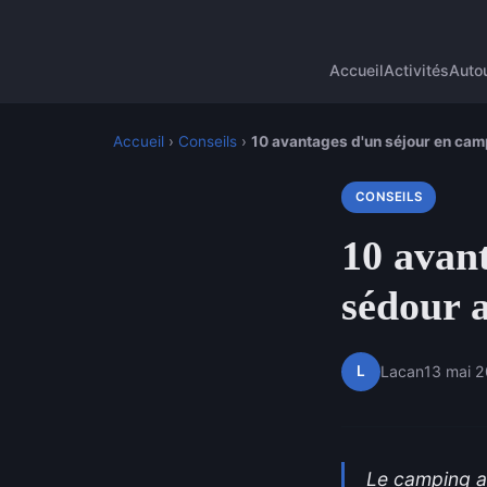
Accueil
Activités
Autou
Accueil
›
Conseils
›
10 avantages d'un séjour en cam
CONSEILS
10 avan
sédour a
L
Lacan
13 mai 
Le camping au