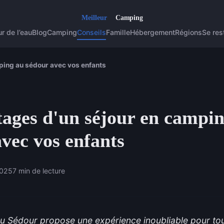
r de l’eau
Blog
Camping
Conseils
Famille
Hébergement
Régions
Se res
ping au sédour avec vos enfants
tages d'un séjour en campi
vec vos enfants
2025
7 min de lecture
 Sédour propose une expérience inoubliable pour tout