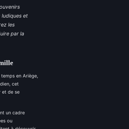
souvenirs
 ludiques et
rez les
uire par la
mille
 temps en Ariège,
dien, cet
 et de se
nt un cadre
ées ou
itent à découvrir