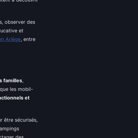
s, observer des
ducative et
en Ariège
, entre
 familles
,
 que les mobil-
ctionnels et
 être sécurisés,
 campings
rtager des