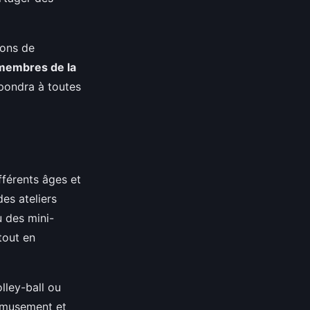
tions de
 membres de la
épondra à toutes
fférents âges et
es ateliers
u des mini-
tout en
lley-ball ou
amusement et