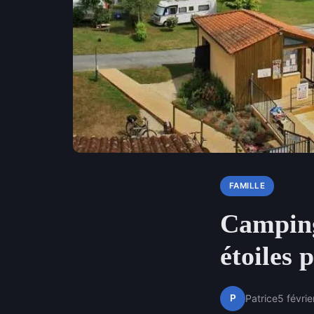
FAMILLE
Camping
étoiles 
P
Patrice
5 févri