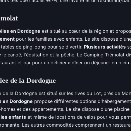
ts tels que l'accès Wi-Fi, une laverie et un restaurant/bar.
émolat
oiles en Dordogne
est situé au cœur de la région et propo
gement
pour les familles avec enfants. Le site dispose d'une
e tables de ping-pong pour se divertir.
Plusieurs activités
so
le canoë, l'équitation et la pêche. Le Camping Trémolat 
aurant et bar pour un délicieux dîner ou déjeuner en plein a
lee de la Dordogne
 de la Dordogne est situé sur les rives du Lot, près de Mo
es en Dordogne
propose différentes options d'hébergement 
-homes et des appartements. Le site dispose d'une piscine 
 les enfants
et même de locations de vélos pour vous perm
ronnante. Les autres commodités comprennent un restauran