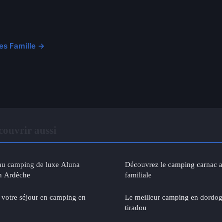
les Famille →
ouvrir aussi
 au camping de luxe Aluna
Découvrez le camping carnac a
n Ardèche
familiale
r votre séjour en camping en
Le meilleur camping en dordog
tiradou