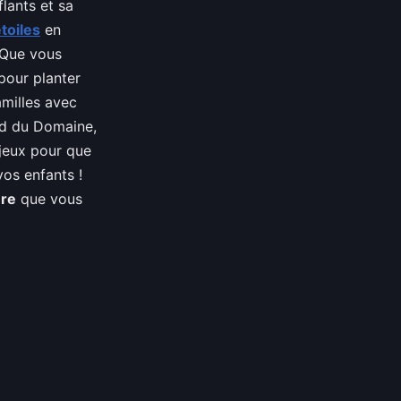
lants et sa
toiles
en
 Que vous
pour planter
amilles avec
rd du Domaine,
 jeux pour que
vos enfants !
ure
que vous