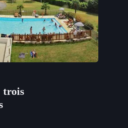
trois
s