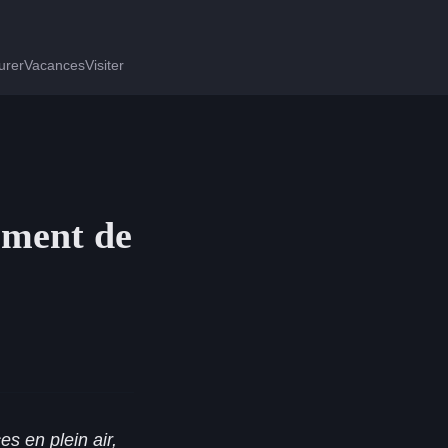
urer
Vacances
Visiter
ement de
s en plein air,