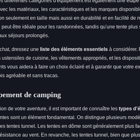
s différentes catégories d'équipement est également une étape cl
avec les matériaux, les caractéristiques et les marques disponibl
n seulement en taille mais aussi en durabilité et en facilité de
 peut être idéale pour les randonnées, tandis qu'une tente plus
aux séjours prolongés.
achat, dressez une
liste des éléments essentiels
à considérer.
s ustensiles de cuisine, les vêtements appropriés, et les dispositi
s vous aidera à faire un choix éclairé et à garantir que votre 
ois agréable et sans tracas.
ipement de camping
ion de votre aventure, il est important de connaître les
types d'
entes sont un élément fondamental. On distingue plusieurs modèl
les tentes tunnel. Les tentes en dôme sont généralement plus fa
résistance au vent. En revanche, les tentes tunnel, bien que plu