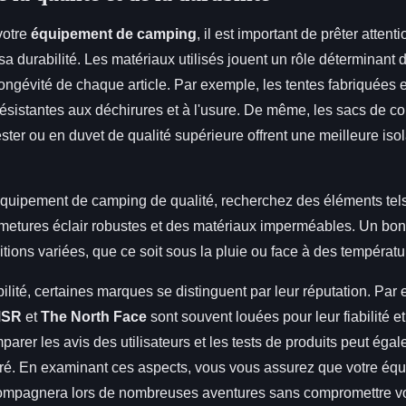
votre
équipement de camping
, il est important de prêter attent
sa durabilité. Les matériaux utilisés jouent un rôle déterminant 
ongévité de chaque article. Par exemple, les tentes fabriquées 
résistantes aux déchirures et à l'usure. De même, les sacs de 
ter ou en duvet de qualité supérieure offrent une meilleure isol
 équipement de camping de qualité, recherchez des éléments tel
rmetures éclair robustes et des matériaux imperméables. Un bo
itions variées, que ce soit sous la pluie ou face à des températ
ilité, certaines marques se distinguent par leur réputation. Par
SR
et
The North Face
sont souvent louées pour leur fiabilité et
parer les avis des utilisateurs et les tests de produits peut éga
airé. En examinant ces aspects, vous vous assurez que votre éq
mpagnera lors de nombreuses aventures sans compromettre votr