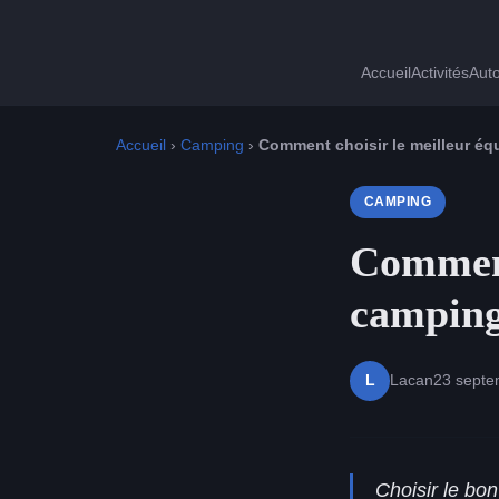
Accueil
Activités
Auto
Accueil
›
Camping
›
Comment choisir le meilleur é
CAMPING
Comment
camping
Lacan
23 septe
L
Choisir le bo