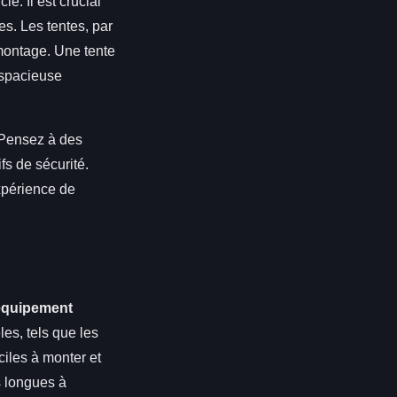
é. Il est crucial
es. Les tentes, par
 montage. Une tente
 spacieuse
 Pensez à des
fs de sécurité.
expérience de
équipement
es, tels que les
ciles à monter et
s longues à