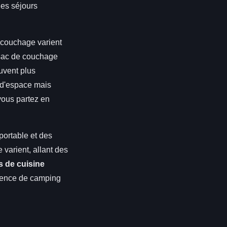
les séjours
 couchage varient
n sac de couchage
uvent plus
s d'espace mais
vous partez en
portable et des
 varient, allant des
 de cuisine
rience de camping