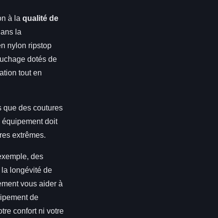
ion à la
qualité de
dans la
en nylon ripstop
couchage dotés de
ation tout en
s que des coutures
n équipement doit
ures extrêmes.
 exemple, des
 la longévité de
lement vous aider à
uipement de
e confort ni votre