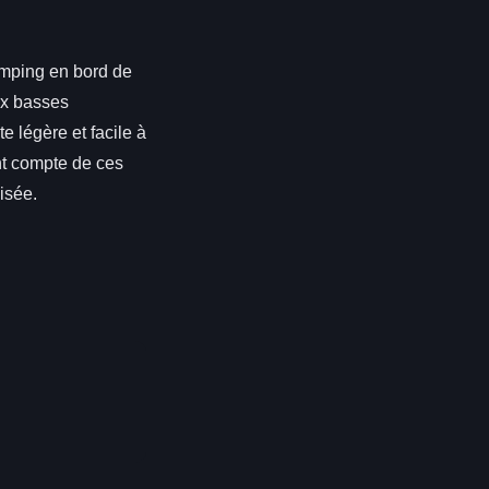
amping en bord de
ux basses
e légère et facile à
ant compte de ces
isée.