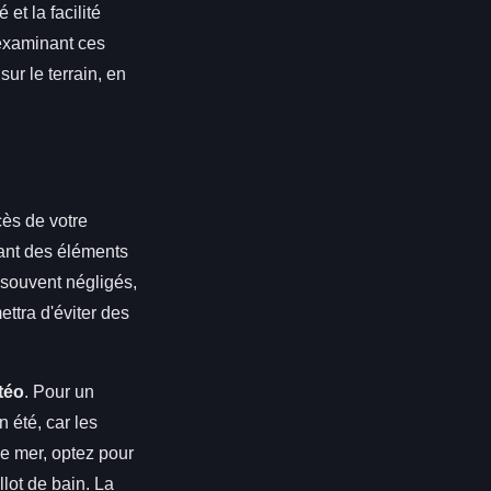
et la facilité
 examinant ces
ur le terrain, en
cès de votre
uant des éléments
 souvent négligés,
ttra d'éviter des
téo
. Pour un
été, car les
e mer, optez pour
llot de bain. La