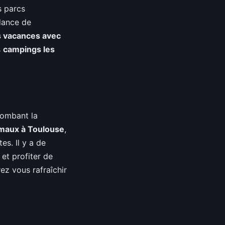
s parcs
dance de
s vacances avec
s
campings les
lombant la
imaux à Toulouse
,
s. Il y a de
et profiter de
rez vous rafraîchir