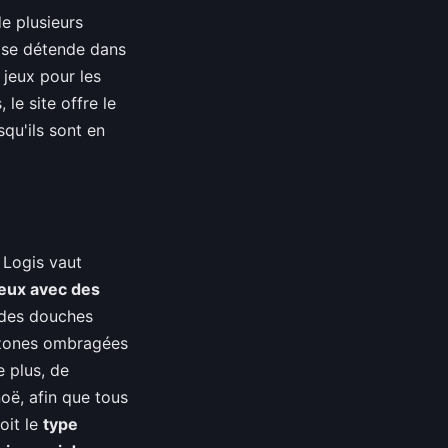
de plusieurs
 se détende dans
 jeux pour les
le site offre le
squ'ils sont en
 Logis vaut
eux avec des
 des douches
s zones ombragées
 plus, de
noë, afin que tous
oit le
type