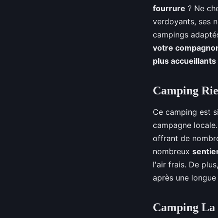
fourrure
? Ne che
verdoyants, ses 
campings adaptés
votre compagnon
plus accueillants
Camping Ri
Ce camping est si
campagne locale.
offrant de nombre
nombreux
sentie
l'air frais. De pl
après une longue 
Camping La