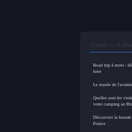
Visiter — À déc
Road trip à moto : d
loire
Le musée de l'aviati
Quelles sont les visi
votre camping au Bid
Découvrez la beauté
France