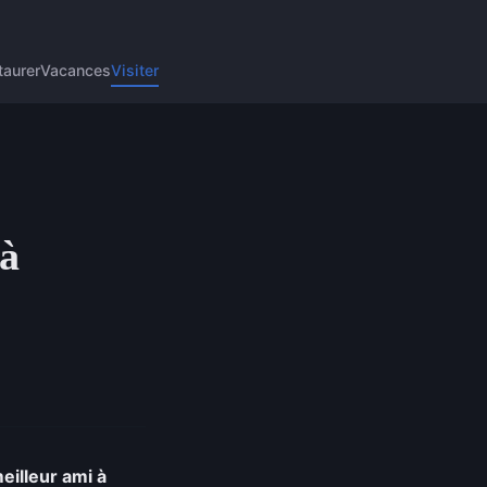
taurer
Vacances
Visiter
 à
eilleur ami à