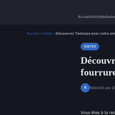
Accueil
Activités
Autou
Accueil
›
Visiter
›
Découvrez Toulouse avec votre ami
VISITER
Découvr
fourrur
R
Robin
26 juin 
Vous êtes à la r