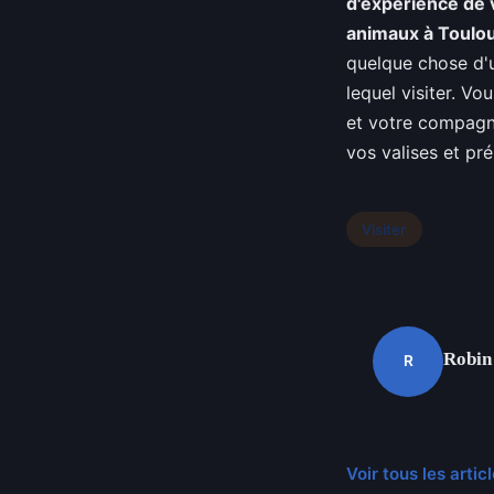
d'expérience de
animaux à Toulo
quelque chose d'u
lequel visiter. V
et votre compagno
vos valises et pré
Visiter
Robin
R
Voir tous les artic