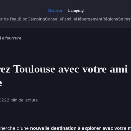
r de l’eau
Blog
Camping
Conseils
Famille
Hébergement
Régions
Se res
 à fourrure
ez Toulouse avec votre ami
e
2022
2 min de lecture
echerche d'une
nouvelle destination à explorer avec votre m