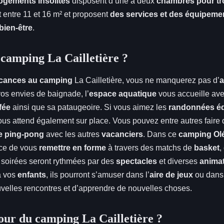
ogements insolites
disposent d’une à deux
chambres pour tro
ont entre 11 et 16 m² et proposent
des services et des équipeme
bien-être
.
 camping La Cailletière ?
cances au camping
La Cailletière, vous ne manquerez pas d’
a
vos envies de baignade, l’
espace aquatique
vous accueille av
fée
ainsi que sa pataugeoire. Si vous aimez les
randonnées é
us attend également sur place. Vous pouvez entre autres faire
e ping-pong
avec les autres
vacanciers
. Dans ce
camping Ol
ce de vous
remettre en forme
à travers des matchs de
basket
,
 soirées seront rythmées par des
spectacles
et diverses
anima
à vos
enfants
, ils pourront s’amuser dans l’
aire de jeux
ou dans
ouvelles rencontres et d’apprendre de nouvelles choses.
our du camping La Cailletière ?