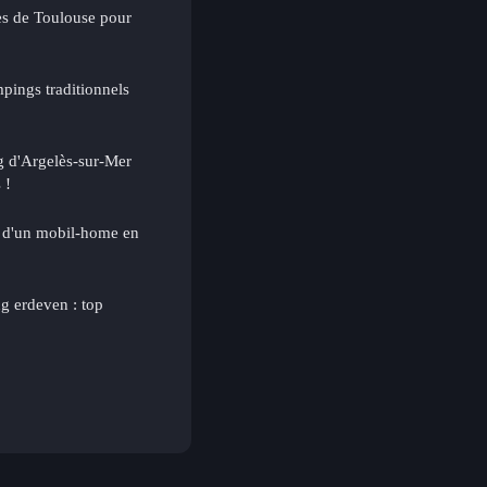
ès de Toulouse pour
pings traditionnels
 d'Argelès-sur-Mer
 !
ts d'un mobil-home en
g erdeven : top