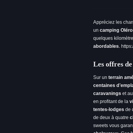
Appréciez les char
un
camping Olér
quelques kilomètre
abordables
.
https
Les offres de
Sur un
terrain am
centaines d’empl
caravanings
et a
en profitant de la
v
tentes-lodges
de 
de deux à quatre
c
sweets vous garan