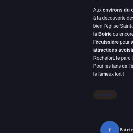
Aux
environs du 
à la découverte d
bien l’église Sain
la Boirie
ou encor
l’écuissière
pour a
attractions avois
Rochefort, le parc
Pour les fans de l'
le fameux fort !
Camping
Patri
P