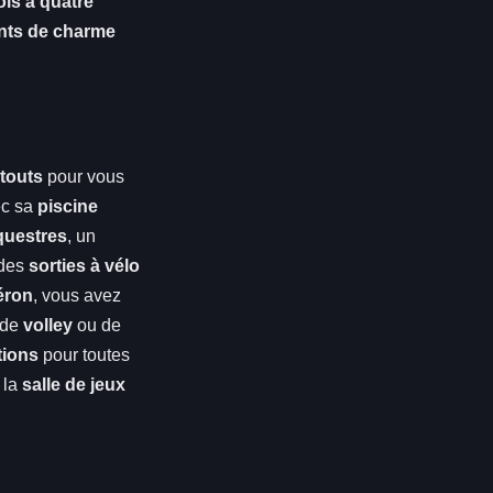
is à quatre
nts de charme
touts
pour vous
ec sa
piscine
questres
, un
 des
sorties à vélo
éron
, vous avez
 de
volley
ou de
tions
pour toutes
 la
salle de jeux