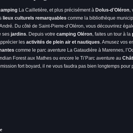
camping
La Cailletière, et plus précisément à
Dolus-d’Oléron
,
es
lieux culturels remarquables
comme la bibliothèque municipa
t-André. Du côté de Saint-Pierre-d’Oléron, vous découvrirez éga
e ses
jardins
. Depuis votre
camping Oléron
, faites un tour à la
pprécier les
activités de plein air et nautiques
. Amusez vos en
inantes
comme le parc aventure La Gataudière à Marennes, l’
 Indian Forest aux Mathes ou encore le Ti’Parc aventure au
Chât
émission fort boyard, il ne vous faudra pas bien longtemps pour
ce