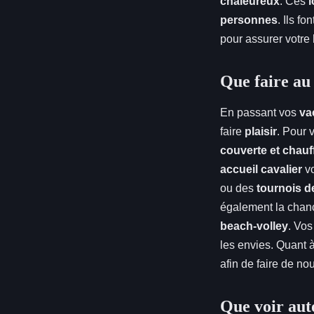
chaleureux
. Ces
l
personnes
. Ils f
pour assurer votre
Que faire au
En passant vos
va
faire
plaisir
. Pour 
couverte et chauf
accueil cavalier
vo
ou des
tournois d
également la chan
beach-volley
. Vos
les envies. Quant 
afin de faire de n
Que voir aut