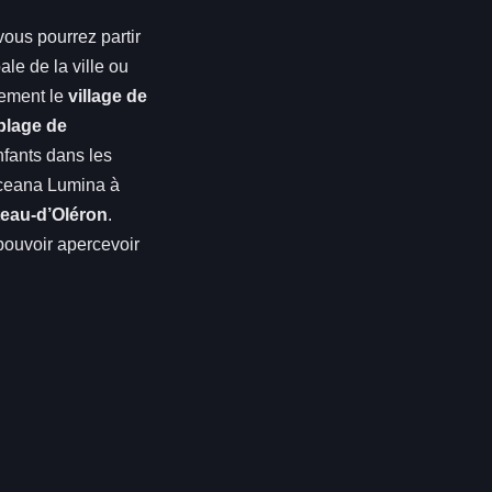
 vous pourrez partir
le de la ville ou
lement le
village de
plage de
fants dans les
Oceana Lumina à
eau-d’Oléron
.
 pouvoir apercevoir