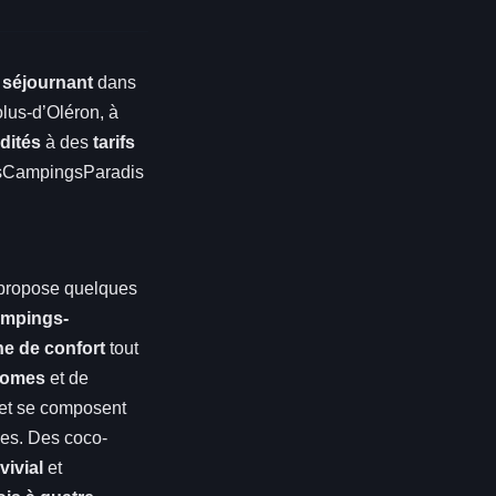
n
séjournant
dans
olus-d’Oléron, à
ités
à des
tarifs
sCampingsParadis
s propose quelques
mpings-
e de confort
tout
-homes
et de
 et se composent
nes. Des coco-
vivial
et