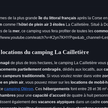
mes de la plus grande
île du littoral français
après la Corse e
on
comme l’
hôtel de plein air 3 étoiles
La Cailletière. Situé à D
s de la
mer
, ce camping vous fera profiter de toutes les
commod
://www.youtube.com/watch?v=K2yn7KHYPqw&ab_channel=Le
 locations du camping La Cailletière
énagé
de plus de trois hectares, le camping La Cailletière vou
acements partiellement ombragés
, dédiés aux locatifs, aux
ca
ux
campeurs traditionnels
. Si vous voulez rester dans votre
zon
ie en plein air
, vous pouvez miser sur les
locations de mobil
ce
camping Oléron
. Ces
hébergements
font entre 28 et 36 m²
hambres
pour une
capacité d’accueil
de quatre à huit person
tissent également des
vacances atypiques
dans un cadre
con