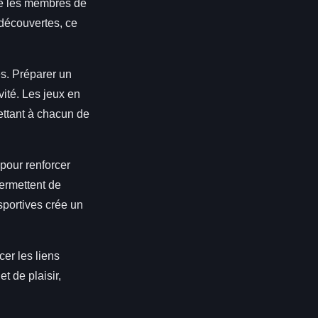
re les membres de
 découvertes, ce
s. Préparer un
vité. Les jeux en
ettant à chacun de
 pour renforcer
permettent de
sportives crée un
er les liens
t de plaisir,