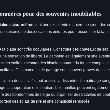
sonnières pour des souvenirs inoubliables
liales saisonnières
sont une excellente manière de créer des s
 saison offre des occasions uniques pour rassembler la famille
 à la plage sont très populaires. Construire des châteaux de sab
 une sensation de liberté. Le camping est également une avent
s les étoiles, raconter des histoires autour du feu de camp et 
 familiaux. Ces moments de partage sont souvent gravés dans l
, invite à des activités tout aussi divertissantes. Le patinage sur
age la coopération et le soutien. Les familles peuvent également 
ire des bonhommes de neige ou organiser des batailles de bou
portent des éclats de rire et une complicité renforcée.