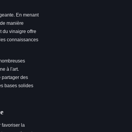
gageante. En menant
s de manière
 du vinaigre offre
t les connaissances
De nombreuses
e à l'art.
 partager des
es bases solides
ce
favoriser la