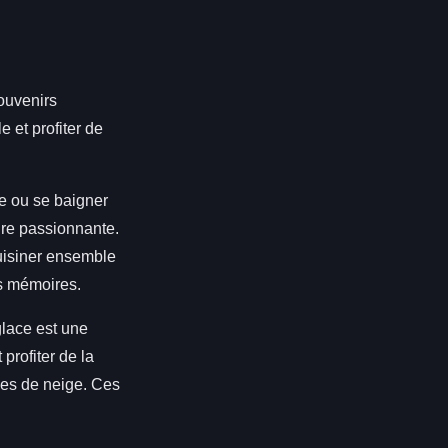
ouvenirs
 et profiter de
le ou se baigner
ure passionnante.
cuisiner ensemble
es mémoires.
 glace est une
profiter de la
les de neige. Ces