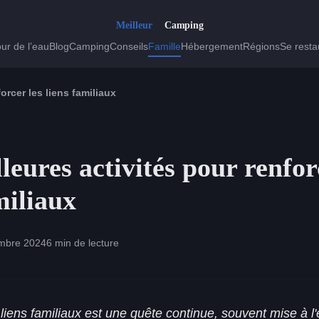
ur de l’eau
Blog
Camping
Conseils
Famille
Hébergement
Régions
Se resta
orcer les liens familiaux
leures activités pour renfor
miliaux
mbre 2024
6 min de lecture
liens familiaux est une quête continue, souvent mise à l