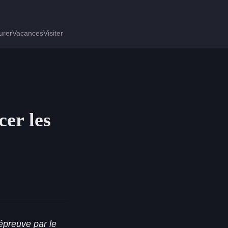
urer
Vacances
Visiter
cer les
'épreuve par le