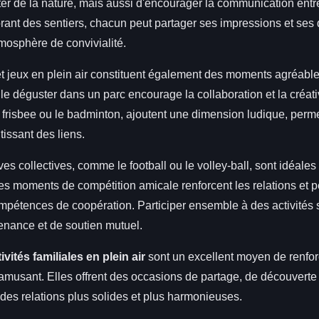
ter de la nature, mais aussi d'encourager la communication ent
orant des sentiers, chacun peut partager ses impressions et ses
tmosphère de convivialité.
t jeux en plein air constituent également des moments agréable
e déguster dans un parc encourage la collaboration et la créati
e frisbee ou le badminton, ajoutent une dimension ludique, perm
tissant des liens.
ives collectives, comme le football ou le volley-ball, sont idéales
Ces moments de compétition amicale renforcent les relations et 
pétences de coopération. Participer ensemble à des activités 
enance et de soutien mutuel.
ivités familiales en plein air
sont un excellent moyen de renforc
'amusant. Elles offrent des occasions de partage, de découverte e
 des relations plus solides et plus harmonieuses.