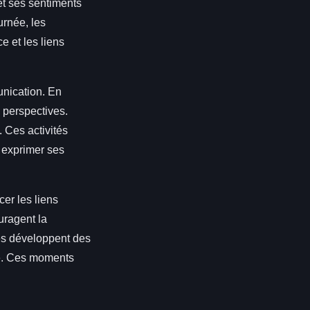
et ses sentiments
rnée, les
e et les liens
unication. En
 perspectives.
 Ces activités
à exprimer ses
cer les liens
uragent la
les développent des
ce. Ces moments