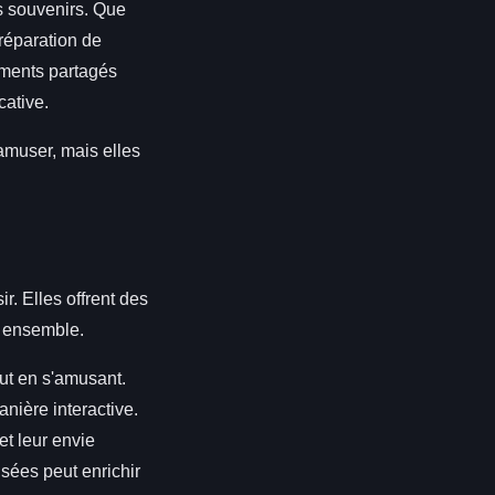
s souvenirs. Que
réparation de
oments partagés
cative.
amuser, mais elles
r. Elles offrent des
s ensemble.
ut en s'amusant.
anière interactive.
et leur envie
usées peut enrichir