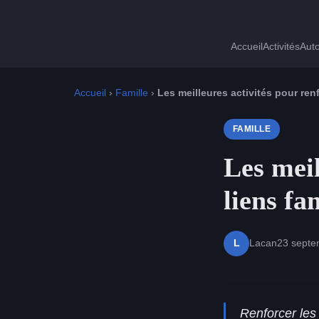
Accueil
Activités
Auto
Accueil
›
Famille
›
Les meilleures activités pour renf
FAMILLE
Les meil
liens fa
Lacan
23 septe
L
Renforcer les 